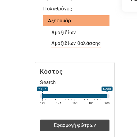
Πολυθρόνες
Αξεσουάρ
Αμαξιδίων
Αμαξιδίων θαλάσσης
Κόστος
Search
€125
€200
125
144
163
181
200
Εφαρμογή φίλτρων