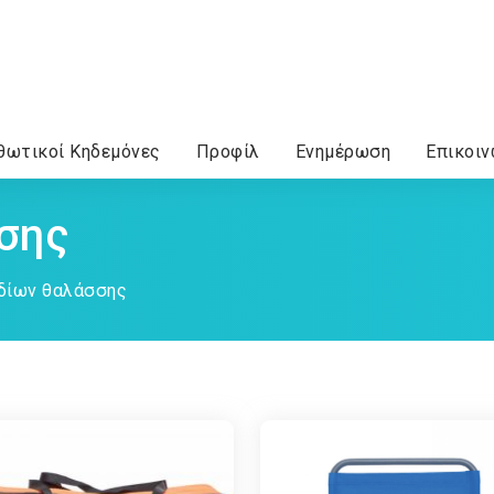
θωτικοί Κηδεμόνες
Προφίλ
Ενημέρωση
Επικοιν
σης
δίων θαλάσσης