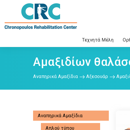
Τεχνητά Μέλη
Ορ
Ηλεκτροκίνητα αμαξίδια
Κάλτσες Καλσόν Διαβαθμισμένης Συμπίεσης
Καθημερινή φροντίδα & υγιεινή
Αμαξιδίων θαλάσ
Αναπηρικά Αμαξίδια
Αξεσουάρ
Αμαξι
Αναπηρικά Αμαξίδια
Απλού τύπου