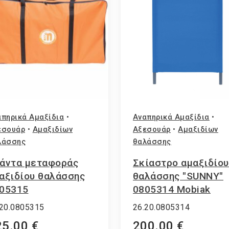
πηρικά Αμαξίδια
•
Αναπηρικά Αμαξίδια
•
εσουάρ
•
Αμαξιδίων
Αξεσουάρ
•
Αμαξιδίων
λάσσης
θαλάσσης
άντα μεταφοράς
Σκίαστρο αμαξιδίου
αξιδίου θαλάσσης
θαλάσσης "SUNNY"
05315
0805314 Mobiak
.20.0805315
26.20.0805314
5.00 €
200.00 €