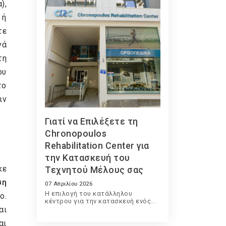
),
 ή
τε
νά
τη
ου
το
ιν
Γιατί να Επιλέξετε τη
Chronopoulos
Rehabilitation Center για
την Κατασκευή του
κε
Τεχνητού Μέλους σας
ση
07 Απριλίου 2026
Η επιλογή του κατάλληλου
ο.
κέντρου για την κατασκευή ενός
τεχνητού μέλους είναι μια
αι
ιδιαίτερα σημαντική απόφαση που
αι
επηρεάζει άμεσα την ποιότητα