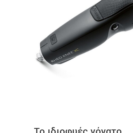
Το ιδιοφυές γόνατο