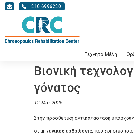
info@chronopoulos.gr
210 6996220
Τεχνητά Μέλη
Ορ
Ηλεκτροκίνητα αμαξίδια
Κάλτσες Καλσόν Διαβαθμισμένης Συμπίεσης
Καθημερινή φροντίδα & υγιεινή
Βιονική τεχνολογ
γόνατος
12 Μαι 2025
Στην προσθετική αντικατάσταση υπάρχουν
οι μηχανικές αρθρώσεις
, που χρησιμοποιο