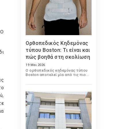
 Ο
Ορθοπεδικός Κηδεμόνας
τύπου Boston: Τι είναι και
δι
πώς βοηθά στη σκολίωση
19 Μαι 2026
Ο ορθοπεδικός κηδεμόνας τύπου
Boston αποτελεί μία από τις πιο
διαδεδομένες και
ές
αποτελεσματικές συντηρητικές
το
μεθόδους αντιμετώπισης της
σκολίωσης σε παιδιά και εφήβους.
ύ,
Χρησιμοποιείται εδώ και
δεκαετίες παγκοσμίως και έχει
τε
βοηθήσει χιλιάδες ασθενείς να
περιορίσουν την εξέλιξη της
ια
παραμόρφωσης της σπονδυλικής
στήλης χωρίς χειρουργική
επέμβαση.