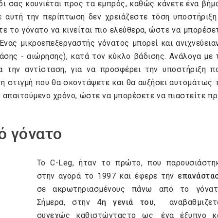
ι σας κουνιέται προς τα εμπρός, καθώς κάνετε ένα βήμα
Σε αυτή την περίπτωση δεν χρειάζεστε τόση υποστήριξη
τε το γόνατο να κινείται πιο ελεύθερα, ώστε να μπορέσε
Ένας μικροεπεξεργαστής γόνατος μπορεί και ανιχνεύεια
άσης - αιώρησης), κατά τον κύκλο βάδισης. Ανάλογα με 
α την αντίσταση, για να προσφέρει την υποστήριξη π
 τη στιγμή που θα σκοντάψετε και θα αυξήσει αυτομάτως 
ν απαιτούμενο χρόνο, ώστε να μπορέσετε να πιαστείτε πρ
ό γόνατο
To C-Leg, ήταν το πρώτο, που παρουσιάστη
στην αγορά το 1997 και έφερε την
επανάστα
σε ακρωτηριασμένους πάνω από το γόνατ
Σήμερα, στην
4η γενιά του
, αναβαθμιζετ
συνεχώς καθιστώνταςτο ως: ένα έξυπνο κ