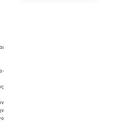
ζωής, την άνεση και την
καθημερινή λειτουργικότητα του
χρήστη.
αι
α-
ώς
ύν
ην
νο