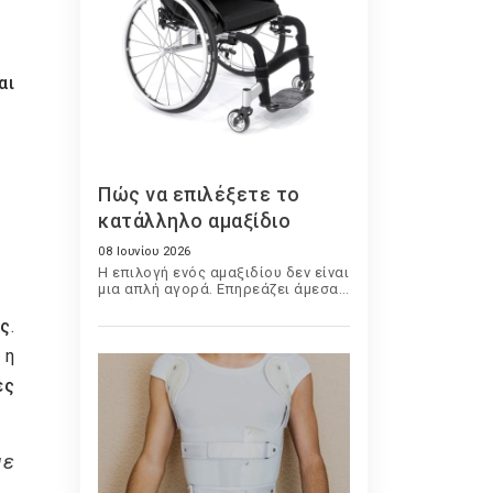
αι
Πώς να επιλέξετε το
κατάλληλο αμαξίδιο
08 Ιουνίου 2026
Η επιλογή ενός αμαξιδίου δεν είναι
μια απλή αγορά. Επηρεάζει άμεσα
την άνεση, την ανεξαρτησία, την
ασφάλεια και την ποιότητα ζωής
ός
.
του χρήστη. Είτε πρόκειται για
 η
προσωρινή χρήση μετά από
τραυματισμό είτε για μακροχρόνια
ες
καθημερινή χρήση, η σωστή
επιλογή απαιτεί προσεκτική
αξιολόγηση πολλών παραγόντων.
με