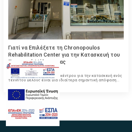
Γιατί να Επιλέξετε τη Chronopoulos
Rehabilitation Center για την Κατασκευή του
Τεχνητού Μέλους σας
07 Απριλίου 2026
Η επιλογή του κατάλληλου κέντρου για την κατασκευή ενός
τεχνητού μέλους είναι μια ιδιαίτερα σημαντική απόφαση
που επηρεάζει άμεσα την ποιότητα ζωής, την άνεση και την
καθημερινή λειτουργικότητα του χρήστη.