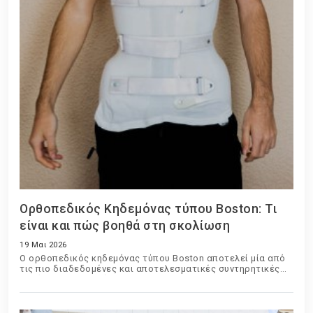
Ορθοπεδικός Κηδεμόνας τύπου Boston: Τι
είναι και πώς βοηθά στη σκολίωση
19 Μαι 2026
Ο ορθοπεδικός κηδεμόνας τύπου Boston αποτελεί μία από
τις πιο διαδεδομένες και αποτελεσματικές συντηρητικές
μεθόδους αντιμετώπισης της σκολίωσης σε παιδιά και
εφήβους. Χρησιμοποιείται εδώ και δεκαετίες παγκοσμίως
και έχει βοηθήσει χιλιάδες ασθενείς να περιορίσουν την
εξέλιξη της παραμόρφωσης της σπονδυλικής στήλης χωρίς