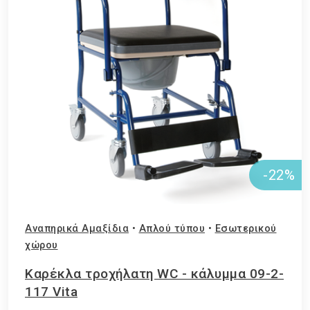
-22%
Αναπηρικά Αμαξίδια
•
Απλού τύπου
•
Εσωτερικού
χώρου
Καρέκλα τροχήλατη WC - κάλυμμα 09-2-
117 Vita