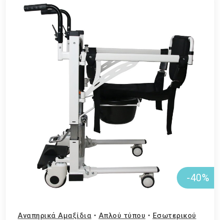
-40%
Αναπηρικά Αμαξίδια
•
Απλού τύπου
•
Εσωτερικού