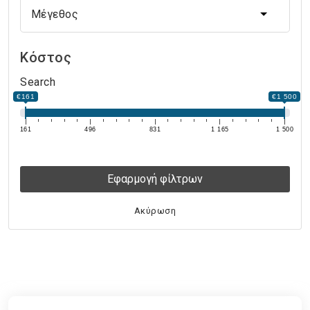
Μέγεθος
Μέγεθος
Κόστος
Search
€161
€1 500
161
496
831
1 165
1 500
Εφαρμογή φίλτρων
Ακύρωση