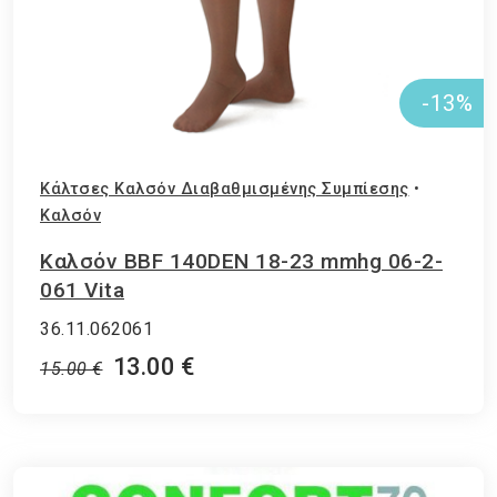
-13%
Κάλτσες Καλσόν Διαβαθμισμένης Συμπίεσης
•
Καλσόν
Καλσόν BBF 140DEN 18-23 mmhg 06-2-
061 Vita
36.11.062061
13.00 €
15.00 €