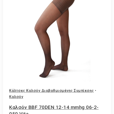
Κάλτσες Καλσόν Διαβαθμισμένης Συμπίεσης
•
Καλσόν
Καλσόν BBF 70DEN 12-14 mmhg 06-2-
050 Vita