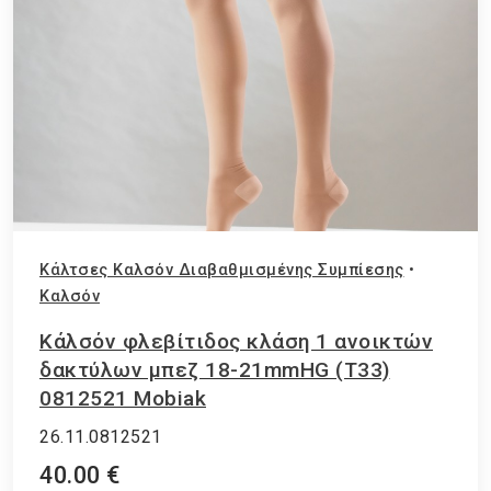
Κάλτσες Καλσόν Διαβαθμισμένης Συμπίεσης
•
Καλσόν
Κάλσόν φλεβίτιδος κλάση 1 ανοικτών
δακτύλων μπεζ 18-21mmHG (T33)
0812521 Mobiak
26.11.0812521
40.00 €