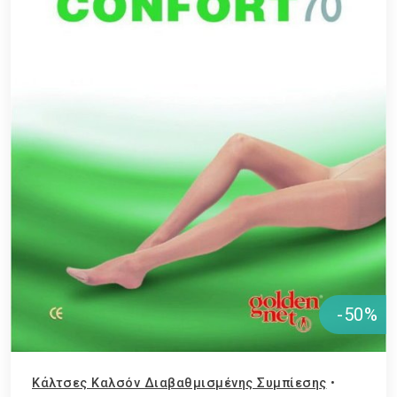
-50%
Κάλτσες Καλσόν Διαβαθμισμένης Συμπίεσης
•