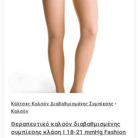
Κάλτσες Καλσόν Διαβαθμισμένης Συμπίεσης
•
Καλσόν
Θεραπευτικό καλσόν διαβαθμισμένης
συμπίεσης κλάση Ι 18-21 mmHg Fashion