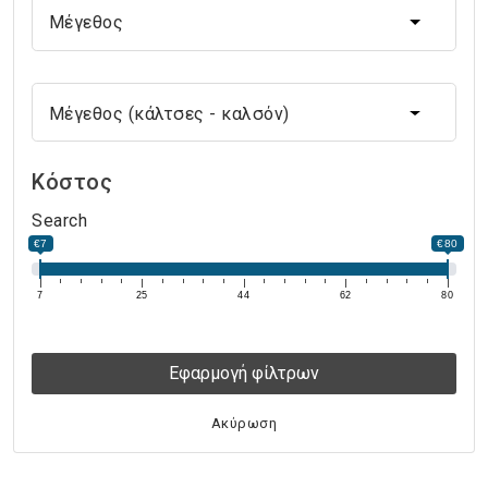
Μέγεθος
Μέγεθος
Μέγεθος (κάλτσες - καλσόν)
Μέγεθος (κάλτσες - καλσόν)
Κόστος
Search
€7
€80
7
25
44
62
80
Εφαρμογή φίλτρων
Ακύρωση