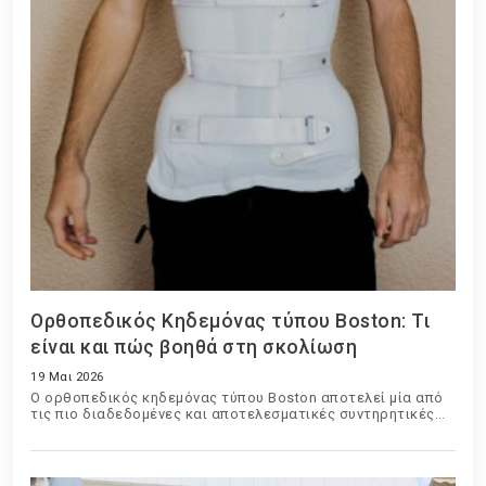
Ορθοπεδικός Κηδεμόνας τύπου Boston: Τι
είναι και πώς βοηθά στη σκολίωση
19 Μαι 2026
Ο ορθοπεδικός κηδεμόνας τύπου Boston αποτελεί μία από
τις πιο διαδεδομένες και αποτελεσματικές συντηρητικές
μεθόδους αντιμετώπισης της σκολίωσης σε παιδιά και
εφήβους. Χρησιμοποιείται εδώ και δεκαετίες παγκοσμίως
και έχει βοηθήσει χιλιάδες ασθενείς να περιορίσουν την
εξέλιξη της παραμόρφωσης της σπονδυλικής στήλης χωρίς