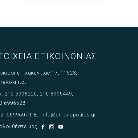
ζωής, την άνεση και την
καθημερινή λειτουργικότητα του
χρήστη.
ΤΟΙΧΕΙΑ ΕΠΙΚΟΙΝΩΝΙΑΣ
υκίσσης Πλακεντίας 17,
11523,
πελόκηποι
λ:
210 6996220
,
210 6996449
,
0 6996528
:
2106996079
,
E:
info@chronopoulos.gr
ολουθήστε μας