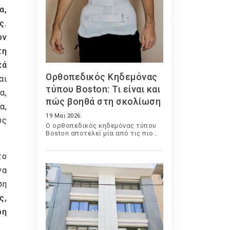
α,
ς.
υν
τη
κά
Ορθοπεδικός Κηδεμόνας
αι
τύπου Boston: Τι είναι και
α,
πώς βοηθά στη σκολίωση
α,
19 Μαι 2026
υς
Ο ορθοπεδικός κηδεμόνας τύπου
Boston αποτελεί μία από τις πιο
διαδεδομένες και
αποτελεσματικές συντηρητικές
το
μεθόδους αντιμετώπισης της
σκολίωσης σε παιδιά και εφήβους.
να
Χρησιμοποιείται εδώ και
δεκαετίες παγκοσμίως και έχει
ση
βοηθήσει χιλιάδες ασθενείς να
περιορίσουν την εξέλιξη της
ς,
παραμόρφωσης της σπονδυλικής
στήλης χωρίς χειρουργική
ρη
επέμβαση.