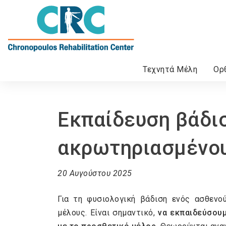
Τεχνητά Μέλη
Ορ
Ηλεκτροκίνητα αμαξίδια
Κάλτσες Καλσόν Διαβαθμισμένης Συμπίεσης
Καθημερινή φροντίδα & υγιεινή
Εκπαίδευση βάδι
ακρωτηριασμένο
20 Αυγούστου 2025
Για τη φυσιολογική βάδιση ενός ασθενο
μέλους. Είναι σημαντικό,
να εκπαιδεύσουμ