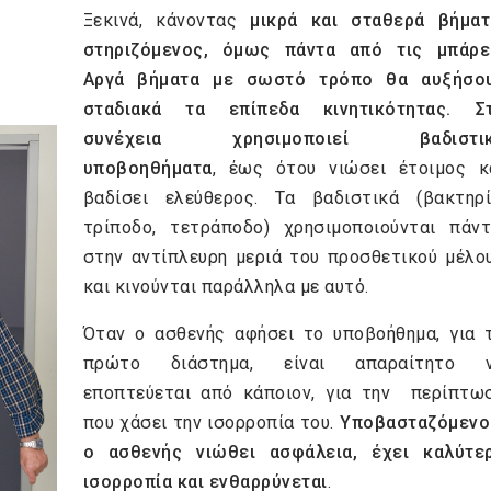
Ξεκινά, κάνοντας
μικρά και σταθερά βήματ
στηριζόμενος, όμως πάντα από τις μπάρε
Αργά βήματα με σωστό τρόπο θα αυξήσο
σταδιακά τα επίπεδα κινητικότητας. Σ
συνέχεια χρησιμοποιεί βαδιστι
υποβοηθήματα
, έως ότου νιώσει έτοιμος κ
βαδίσει ελεύθερος. Τα βαδιστικά (βακτηρί
τρίποδο, τετράποδο) χρησιμοποιούνται πάντ
στην αντίπλευρη μεριά του προσθετικού μέλο
και κινούνται παράλληλα με αυτό.
Όταν ο ασθενής αφήσει το υποβοήθημα, για 
πρώτο διάστημα, είναι απαραίτητο 
εποπτεύεται από κάποιον, για την περίπτω
που χάσει την ισορροπία του.
Υποβασταζόμενο
ο ασθενής νιώθει ασφάλεια, έχει καλύτε
ισορροπία και ενθαρρύνεται
.