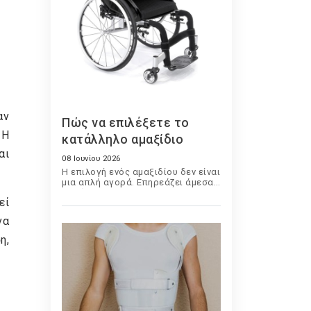
αν
Πώς να επιλέξετε το
 Η
κατάλληλο αμαξίδιο
αι
08 Ιουνίου 2026
Η επιλογή ενός αμαξιδίου δεν είναι
μια απλή αγορά. Επηρεάζει άμεσα
την άνεση, την ανεξαρτησία, την
εί
ασφάλεια και την ποιότητα ζωής
του χρήστη. Είτε πρόκειται για
να
προσωρινή χρήση μετά από
τραυματισμό είτε για μακροχρόνια
η,
καθημερινή χρήση, η σωστή
επιλογή απαιτεί προσεκτική
αξιολόγηση πολλών παραγόντων.