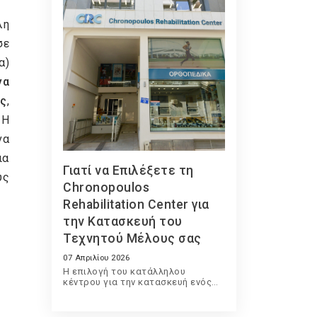
λη
σε
α)
να
ς
,
 Η
να
ια
Γιατί να Επιλέξετε τη
υς
Chronopoulos
Rehabilitation Center για
την Κατασκευή του
Τεχνητού Μέλους σας
07 Απριλίου 2026
Η επιλογή του κατάλληλου
κέντρου για την κατασκευή ενός
τεχνητού μέλους είναι μια
ιδιαίτερα σημαντική απόφαση που
επηρεάζει άμεσα την ποιότητα