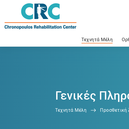
Τεχνητά Μέλη
Ορ
Ηλεκτροκίνητα αμαξίδια
Κάλτσες Καλσόν Διαβαθμισμένης Συμπίεσης
Καθημερινή φροντίδα & υγιεινή
Γενικές Πληρ
Τεχνητά Μέλη
Προσθετική