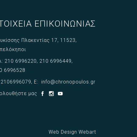
ΤΟΙΧΕΙΑ ΕΠΙΚΟΙΝΩΝΙΑΣ
υκίσσης Πλακεντίας 17,
11523,
πελόκηποι
λ:
210 6996220
,
210 6996449
,
0 6996528
:
2106996079
,
E:
info@chronopoulos.gr
ολουθήστε μας
Web Design Webart