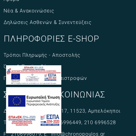
Νέα & Ανακοινώσεις
Δηλώσεις Ασθενών & Συνεντεύξεις
ΠΛΗΡΟΦΟΡΙΕΣ E-SHOP
Τρόποι Πληρωμής - Αποστολής
Όροι & Προϋποθέσεις
Πολιτική Ακύρωσης - Επιστροφών
ΣΤΟΙΧΕΙΑ ΕΠΙΚΟΙΝΩΝΙΑΣ
Δουκίσσης Πλακεντίας 17,
11523,
Αμπελόκηποι
Τηλ:
210 6996220
,
210 6996449
,
210 6996528
F:
2106996079
,
E:
info@chronopoulos.gr